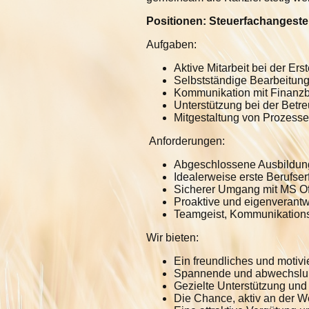
Positionen: Steuerfachangestell
Aufgaben:
Aktive Mitarbeit bei der E
Selbstständige Bearbeitun
Kommunikation mit Finanzb
Unterstützung bei der Betr
Mitgestaltung von Prozessen
Anforderungen:
Abgeschlossene Ausbildung 
Idealerweise erste Berufse
Sicherer Umgang mit MS Off
Proaktive und eigenverantw
Teamgeist, Kommunikationss
Wir bieten:
Ein freundliches und motivi
Spannende und abwechslung
Gezielte Unterstützung und
Die Chance, aktiv an der We