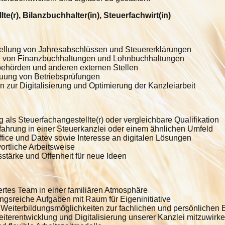
te(r), Bilanzbuchhalter(in), Steuerfachwirt(in)
rstellung von Jahresabschlüssen und Steuererklärungen
g von Finanzbuchhaltungen und Lohnbuchhaltungen
ehörden und anderen externen Stellen
euung von Betriebsprüfungen
 zur Digitalisierung und Optimierung der Kanzleiarbeit
als Steuerfachangestellte(r) oder vergleichbare Qualifikation
rfahrung in einer Steuerkanzlei oder einem ähnlichen Umfeld
ice und Datev sowie Interesse an digitalen Lösungen
ortliche Arbeitsweise
tärke und Offenheit für neue Ideen
ertes Team in einer familiären Atmosphäre
sreiche Aufgaben mit Raum für Eigeninitiative
 Weiterbildungsmöglichkeiten zur fachlichen und persönlichen 
iterentwicklung und Digitalisierung unserer Kanzlei mitzuwirk